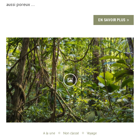
aussi poreux …
EN SAVOIR PLUS
A la une
Non classé
Voyage