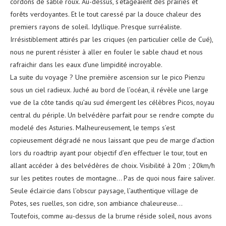
cordons de sable roux. Au-dessus, s’étageaient des prairies et
forêts verdoyantes. Et le tout caressé par la douce chaleur des
premiers rayons de soleil. Idyllique. Presque surréaliste.
Irrésistiblement attirés par les criques (en particulier celle de Cué),
nous ne purent résister à aller en fouler le sable chaud et nous
rafraichir dans les eaux d’une limpidité incroyable.
La suite du voyage ? Une première ascension sur le pico Pienzu
sous un ciel radieux. Juché au bord de l’océan, il révèle une large
vue de la côte tandis qu’au sud émergent les célèbres Picos, noyau
central du périple. Un belvédère parfait pour se rendre compte du
modelé des Asturies. Malheureusement, le temps s’est
copieusement dégradé ne nous laissant que peu de marge d’action
lors du roadtrip ayant pour objectif d’en effectuer le tour, tout en
allant accéder à des belvédères de choix. Visibilité à 20m ; 20km/h
sur les petites routes de montagne… Pas de quoi nous faire saliver.
Seule éclaircie dans l’obscur paysage, l’authentique village de
Potes, ses ruelles, son cidre, son ambiance chaleureuse…
Toutefois, comme au-dessus de la brume réside soleil, nous avons