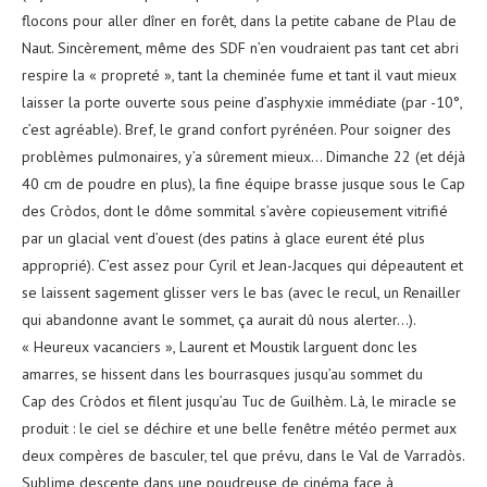
flocons pour aller dîner en forêt, dans la petite cabane de Plau de
Naut. Sincèrement, même des SDF n’en voudraient pas tant cet abri
respire la « propreté », tant la cheminée fume et tant il vaut mieux
laisser la porte ouverte sous peine d’asphyxie immédiate (par -10°,
c’est agréable). Bref, le grand confort pyrénéen. Pour soigner des
problèmes pulmonaires, y’a sûrement mieux… Dimanche 22 (et déjà
40 cm de poudre en plus), la fine équipe brasse jusque sous le Cap
des Cròdos, dont le dôme sommital s’avère copieusement vitrifié
par un glacial vent d’ouest (des patins à glace eurent été plus
approprié). C’est assez pour Cyril et Jean-Jacques qui dépeautent et
se laissent sagement glisser vers le bas (avec le recul, un Renailler
qui abandonne avant le sommet, ça aurait dû nous alerter…).
« Heureux vacanciers », Laurent et Moustik larguent donc les
amarres, se hissent dans les bourrasques jusqu’au sommet du
Cap des Cròdos et filent jusqu’au Tuc de Guilhèm. Là, le miracle se
produit : le ciel se déchire et une belle fenêtre météo permet aux
deux compères de basculer, tel que prévu, dans le Val de Varradòs.
Sublime descente dans une poudreuse de cinéma face à