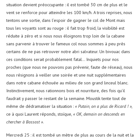
situation devient préoccupante : il est tombé 30 cm de plus et le
vent se renforce pour atteindre les 100 km/h. A trois reprises, nous
tentons une sortie, dans l’espoir de gagner le col de Mont mais
tous les voyants sont au rouge : il fait trop froid, la visibilité est
réduite à zéro et si nous nous éloignons trop loin de la cabane
sans parvenir à trouver le fameux col nous sommes à peu près
certains de ne pas retrouver notre abri salvateur. Un bivouac dans
ces conditions serait probablement fatal… Inquiets pour nos
proches (que nous ne pouvons pas prévenir, faute de réseau), nous
nous résignons à veiller une soirée et une nuit supplémentaires
dans notre cabane échouée au milieu de son grand linceul blanc.
Instinctivement, nous rationnons bois et nourriture, des fois qu’il
faudrait y passer le restant de la semaine. Moustik tente tout de
même de dédramatiser la situation :
« Putain, on a plus de Ricard ! »
,
ce à quoi Laurent réponds, stoïque,
« OK, demain on descends en
chercher à Bossost »
.
Mercredi 25 : il est tombé un mètre de plus au cours de la nuit et la