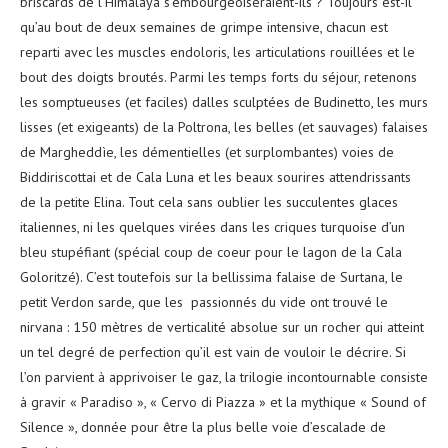
briscards de l’Himalaya s’embourgeoiseraient-ils ? Toujours est-il
qu’au bout de deux semaines de grimpe intensive, chacun est
reparti avec les muscles endoloris, les articulations rouillées et le
bout des doigts broutés. Parmi les temps forts du séjour, retenons
les somptueuses (et faciles) dalles sculptées de Budinetto, les murs
lisses (et exigeants) de la Poltrona, les belles (et sauvages) falaises
de Margheddìe, les démentielles (et surplombantes) voies de
Biddiriscottai et de Cala Luna et les beaux sourires attendrissants
de la petite Elina. Tout cela sans oublier les succulentes glaces
italiennes, ni les quelques virées dans les criques turquoise d’un
bleu stupéfiant (spécial coup de coeur pour le lagon de la Cala
Goloritzé). C’est toutefois sur la bellissima falaise de Surtana, le
petit Verdon sarde, que les passionnés du vide ont trouvé le
nirvana : 150 mètres de verticalité absolue sur un rocher qui atteint
un tel degré de perfection qu’il est vain de vouloir le décrire. Si
l’on parvient à apprivoiser le gaz, la trilogie incontournable consiste
à gravir « Paradiso », « Cervo di Piazza » et la mythique « Sound of
Silence », donnée pour être la plus belle voie d’escalade de