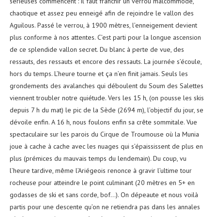
sérieuses commencent : il faut franchir un verrou malcommode,
chaotique et assez peu enneigé afin de rejoindre le vallon des
Aguilous. Passé le verrou, à 1900 mètres, l’enneigement devient
plus conforme à nos attentes. C’est parti pour la longue ascension
de ce splendide vallon secret. Du blanc à perte de vue, des
ressauts, des ressauts et encore des ressauts. La journée s’écoule,
hors du temps. L’heure tourne et ça n’en finit jamais. Seuls les
grondements des avalanches qui déboulent du Soum des Salettes
viennent troubler notre quiétude. Vers les 15 h, (on pousse les skis
depuis 7 h du mat) le pic de la Sède (2694 m), l’objectif du jour, se
dévoile enfin. A 16 h, nous foulons enfin sa crête sommitale. Vue
spectaculaire sur les parois du Cirque de Troumouse où la Munia
joue à cache à cache avec les nuages qui s’épaississent de plus en
plus (prémices du mauvais temps du lendemain). Du coup, vu
l’heure tardive, même l’Ariégeois renonce à gravir l’ultime tour
rocheuse pour atteindre le point culminant (20 mètres en 5+ en
godasses de ski et sans corde, bof…). On dépeaute et nous voilà
partis pour une descente qu’on ne retiendra pas dans les annales