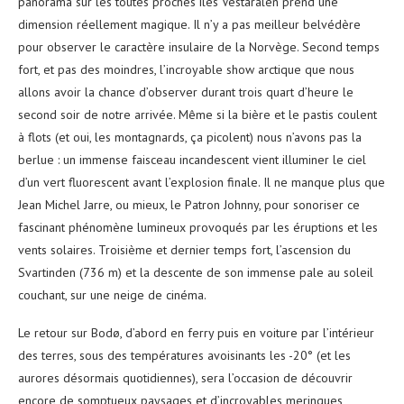
panorama sur les toutes proches îles Vestarålen prend une
dimension réellement magique. Il n’y a pas meilleur belvédère
pour observer le caractère insulaire de la Norvège. Second temps
fort, et pas des moindres, l’incroyable show arctique que nous
allons avoir la chance d’observer durant trois quart d’heure le
second soir de notre arrivée. Même si la bière et le pastis coulent
à flots (et oui, les montagnards, ça picolent) nous n’avons pas la
berlue : un immense faisceau incandescent vient illuminer le ciel
d’un vert fluorescent avant l’explosion finale. Il ne manque plus que
Jean Michel Jarre, ou mieux, le Patron Johnny, pour sonoriser ce
fascinant phénomène lumineux provoqués par les éruptions et les
vents solaires. Troisième et dernier temps fort, l’ascension du
Svartinden (736 m) et la descente de son immense pale au soleil
couchant, sur une neige de cinéma.
Le retour sur Bodø, d’abord en ferry puis en voiture par l’intérieur
des terres, sous des températures avoisinants les -20° (et les
aurores désormais quotidiennes), sera l’occasion de découvrir
encore de somptueux paysages et d’incroyables meringues