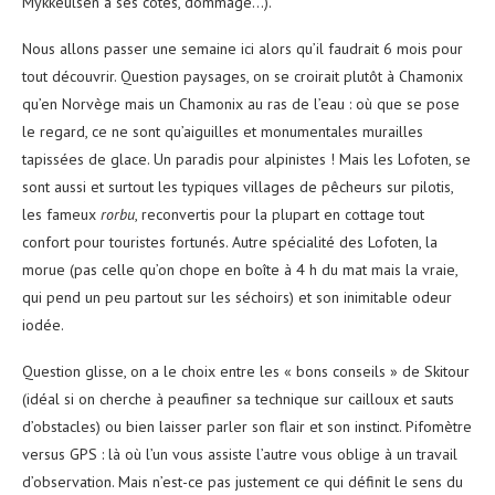
Mykkeulsen à ses côtés, dommage…).
Nous allons passer une semaine ici alors qu’il faudrait 6 mois pour
tout découvrir. Question paysages, on se croirait plutôt à Chamonix
qu’en Norvège mais un Chamonix au ras de l’eau : où que se pose
le regard, ce ne sont qu’aiguilles et monumentales murailles
tapissées de glace. Un paradis pour alpinistes ! Mais les Lofoten, se
sont aussi et surtout les typiques villages de pêcheurs sur pilotis,
les fameux
rorbu
, reconvertis pour la plupart en cottage tout
confort pour touristes fortunés. Autre spécialité des Lofoten, la
morue (pas celle qu’on chope en boîte à 4 h du mat mais la vraie,
qui pend un peu partout sur les séchoirs) et son inimitable odeur
iodée.
Question glisse, on a le choix entre les « bons conseils » de Skitour
(idéal si on cherche à peaufiner sa technique sur cailloux et sauts
d’obstacles) ou bien laisser parler son flair et son instinct. Pifomètre
versus GPS : là où l’un vous assiste l’autre vous oblige à un travail
d’observation. Mais n’est-ce pas justement ce qui définit le sens du