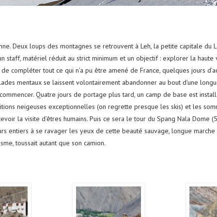
ne. Deux loups des montagnes se retrouvent à Leh, la petite capitale du 
n staff, matériel réduit au strict minimum et
un objectif : explorer la haute
 de compléter tout ce qui n’a pu être amené de France, quelques jours d’a
lades mentaux se laissent volontairement abandonner au bout d’une longue
 commencer. Quatre jours de portage plus tard, un camp de base est instal
ditions neigeuses exceptionnelles (on regrette presque les skis) et les so
cevoir la visite d’êtres humains. Puis ce sera le tour du Spang Nala Dome
rs entiers à se ravager les yeux de cette beauté sauvage, longue marche ju
isme, toussait autant que son camion.