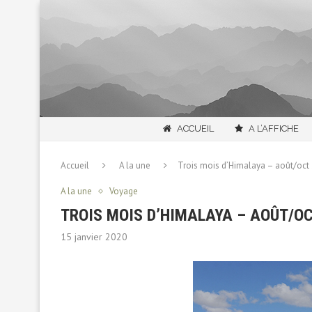
ACCUEIL
A L’AFFICHE
Accueil
A la une
Trois mois d’Himalaya – août/oct 
A la une
Voyage
TROIS MOIS D’HIMALAYA – AOÛT/OCT
15 janvier 2020