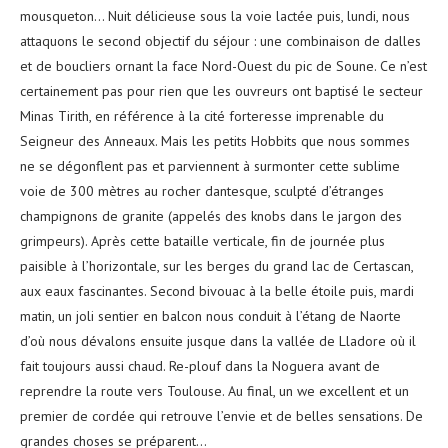
mousqueton… Nuit délicieuse sous la voie lactée puis, lundi, nous
attaquons le second objectif du séjour : une combinaison de dalles
et de boucliers ornant la face Nord-Ouest du pic de Soune. Ce n’est
certainement pas pour rien que les ouvreurs ont baptisé le secteur
Minas Tirith, en référence à la cité forteresse imprenable du
Seigneur des Anneaux. Mais les petits Hobbits que nous sommes
ne se dégonflent pas et parviennent à surmonter cette sublime
voie de 300 mètres au rocher dantesque, sculpté d’étranges
champignons de granite (appelés des knobs dans le jargon des
grimpeurs). Après cette bataille verticale, fin de journée plus
paisible à l’horizontale, sur les berges du grand lac de Certascan,
aux eaux fascinantes. Second bivouac à la belle étoile puis, mardi
matin, un joli sentier en balcon nous conduit à l’étang de Naorte
d’où nous dévalons ensuite jusque dans la vallée de Lladore où il
fait toujours aussi chaud. Re-plouf dans la Noguera avant de
reprendre la route vers Toulouse. Au final, un we excellent et un
premier de cordée qui retrouve l’envie et de belles sensations. De
grandes choses se préparent…