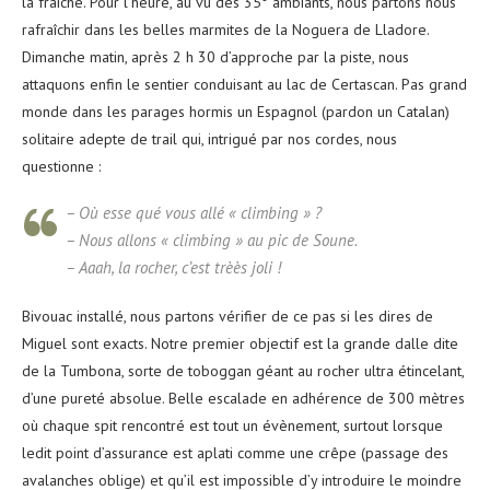
la fraîche. Pour l’heure, au vu des 35° ambiants, nous partons nous
rafraîchir dans les belles marmites de la Noguera de Lladore.
Dimanche matin, après 2 h 30 d’approche par la piste, nous
attaquons enfin le sentier conduisant au lac de Certascan. Pas grand
monde dans les parages hormis un Espagnol (pardon un Catalan)
solitaire adepte de trail qui, intrigué par nos cordes, nous
questionne :
– Où esse qué vous allé « climbing » ?
– Nous allons « climbing » au pic de Soune.
– Aaah, la rocher, c’est trèès joli !
Bivouac installé, nous partons vérifier de ce pas si les dires de
Miguel sont exacts. Notre premier objectif est la grande dalle dite
de la Tumbona, sorte de toboggan géant au rocher ultra étincelant,
d’une pureté absolue. Belle escalade en adhérence de 300 mètres
où chaque spit rencontré est tout un évènement, surtout lorsque
ledit point d’assurance est aplati comme une crêpe (passage des
avalanches oblige) et qu’il est impossible d’y introduire le moindre